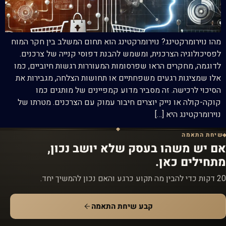
מהו נוירומרקטינג? נוירומרקטינג הוא תחום המשלב בין חקר המוח
לפסיכולוגיה הצרכנית, ומשמש להבנת דפוסי קנייה של צרכנים.
לדוגמה, מחקרים הראו שפרסומות המעוררות רגשות חיוביים, כמו
אלו שמציגות רגעים משפחתיים או תחושות הצלחה, מגבירות את
הסיכוי לרכישה. זה מסביר מדוע קמפיינים של מותגים כמו
קוקה-קולה או נייק יוצרים חיבור עמוק עם הצרכנים. מטרתו של
נוירומרקטינג היא […]
שיחת התאמה
אם יש משהו בעסק שלא יושב נכון,
מתחילים כאן.
20 דקות כדי להבין מה תקוע כרגע והאם נכון להמשיך יחד.
קבע שיחת התאמה