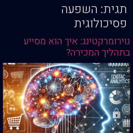
תגית:
השפעה
פסיכולוגית
נוירומרקטינג: איך הוא מסייע
בתהליך המכירה?