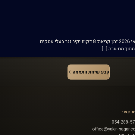
דף הבית / בלוג / ייעוץ או אימון עסקי אסטרטגיה וסמכות ייעוץ עסקי או אימון עסקי? הטעות שעולה לך בזמן ובביצוע 08 במאי 2026 זמן קריאה: 8 דקות יקיר נגר בעלי עסקים
מתוך מחשבה […]
קבע שיחת התאמה
ת קשר
054-288-57
office@yakir-nagar.