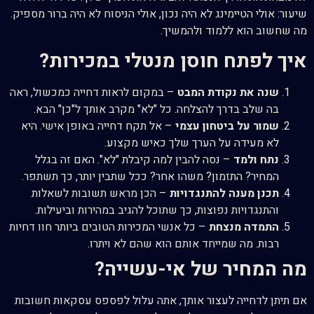
שיעור: אולי הטיימינג לא היה נכון, אולי הניסוח לא היה ברור מספיק.
מה שחשוב הוא ללמוד ולהמשיך.
איך לפתח חוסן מנטלי במכירות?
שנה את נקודת המבט
– במקום לראות דחייה כמכשול, ראה
בה שלב בדרך להצלחה. כל "לא" מקרב אותך ל"כן" הבא.
שמור על ביטחון עצמי
– אל תקח דחייה באופן אישי. היא
לא מעידה על הערך שלך כאיש מקצוע.
נתח ולמד
– נסה להבין למה קיבלת "לא". האם זה בגלל
המחיר? התזמון? משהו אחר? ככל שתבין יותר, כך תשתפר.
תכנן מענה להתנגדויות
– הכן מראש תשובות לשאלות
והתנגדויות נפוצות, כך שתוכל להגיב במהירות וביעילות.
התמדה מנצחת
– כל אנשי המכירות הטובים ביותר חוו דחיות
רבות. מה שמייחד אותם הוא שהם לא ויתרו.
מה המחיר של אי-עשייה?
אם תיתן לדחייה לעצור אותך, אתה עלול לפספס עסקאות חשובות