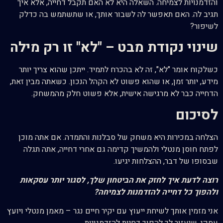
והזדמנויות לצמיחה. השאלה היא לא האם תקבל דחייה, אלא איך
תגיב לה. האם תאפשר לה לשבור אותך, או שתשתמש בה כדלק
לשיפור?
שינוי נקודת מבט – "לא" זו רק מילה
כשלקוח אומר "לא", זה לא בהכרח לתמיד. ייתכן שהוא צריך יותר
מידע, יותר זמן, או שהוא פשוט לא הקהל הנכון. כשאתה מבין זאת,
הדחייה כבר לא מרגישה אישית, אלא פשוט חלק מהמשחק.
לסיכום
הצלחה במכירות היא משחק של סבלנות והתמדה. אם אתה מוכן
לפתח חוסן מנטלי ולהמשיך קדימה גם אחרי דחייה, אתה תגלה
שבסופו של דבר, ההצלחות יגיעו.
רוצה לדעת איך לחזק את הביטחון שלך, לסגור יותר עסקאות
ולהפוך כל דחייה להזדמנות לצמיחה?
אני מזמין אותך לשיחת ייעוץ עם יקיר חיים נגר – מאמן מנטלי ויועץ